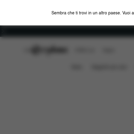
Sembra che ti trovi in un altro paese. Vuoi 
Carriera
CYBEX Club
CYBEX Live
Negozi
Caratteristiche
Misure
GOLD BOUNCER
News
Seggiolini per auto