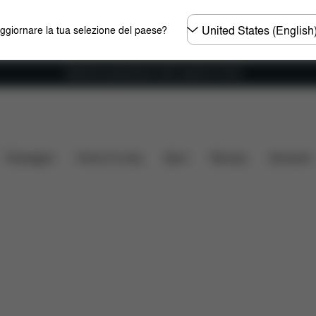
Selezionare
aggiornare la tua selezione del paese?
il
paese
Spedizione gratuita per ordini superiori ai 60 €.
Che cosa include?
Da scaricare
FAQ
Ricambi
Passeggini
Home & Living
Sport
Marsupi
Accessori