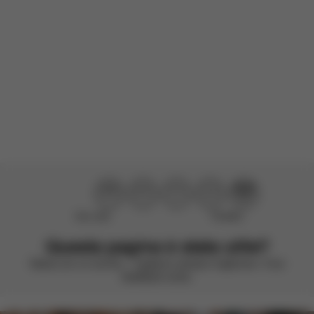
Prodotto Recensito:
Balios S Lux - Moon Black (Telaio Black)
Tradotto da inglese da AWS
Vedi l'originale
Carica altre recensioni
Non utile
Perfetto!
Questa pagina è stata utile?
Valuta con un sorriso – vogliamo sempre migliorare. Il tuo
feedback conta.