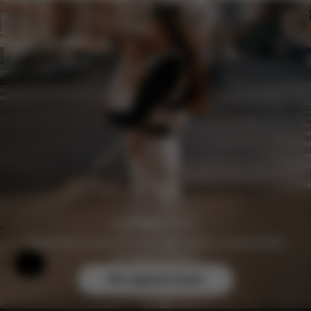
Registratevi gratuitamente oggi stesso e assicuratevi
vantaggi esclusivi.
Aiuto e feedback
Per saperne di più