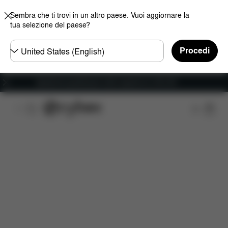
Sembra che ti trovi in un altro paese. Vuoi aggiornare la
tua selezione del paese?
Selezionare
Procedi
il
paese
Spedizione gratuita per ordini superiori ai 100 CHF
Caratteristiche
Misure
Che cosa include?
D