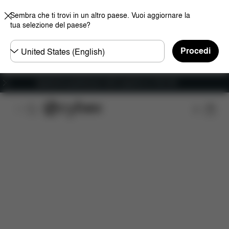
Sembra che ti trovi in un altro paese. Vuoi aggiornare la
tua selezione del paese?
Selezionare
Procedi
il
paese
Spedizione gratuita per ordini superiori ai 100 CHF
Panoramica
Caratteristiche
Configurazione