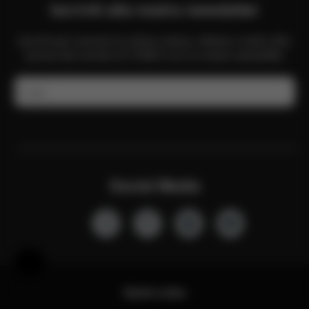
Iscriviti alla nostra newsletter
Iscriviti per ricevere le ultime notizie, offerte e molto altro
ancora dal mondo di CYBEX con la nostra newsletter.
E-mail
Social Media
Aiuto e feedback
Quick Links