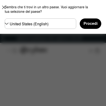
Sembra che ti trovi in un altro paese. Vuoi aggiornare la
tua selezione del paese?
Selezionare
Procedi
il
paese
Spedizione gratuita per ordini superiori ai 100 CHF
Caratteristiche
Misure
Che cosa include?
D