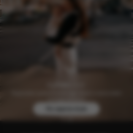
Registratevi gratuitamente oggi stesso e assicuratevi
vantaggi esclusivi.
Per saperne di più