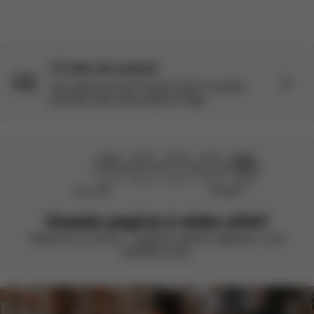
C'è altro da scoprire
Vuoi saperne di più? Scopri di più su questo
prodotto nella nostra Explore Page.
Non utile
Perfetto!
Questa pagina è stata utile?
Valuta con un sorriso – vogliamo sempre migliorare. Il tuo
feedback conta.