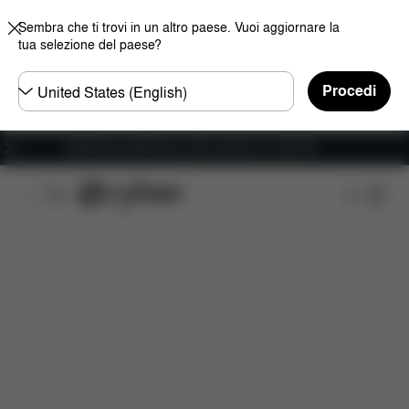
Sembra che ti trovi in un altro paese. Vuoi aggiornare la
tua selezione del paese?
Selezionare
Procedi
il
paese
Spedizione gratuita per ordini superiori ai 100 CHF
Caratteristiche
Misure
Che cosa include?
D