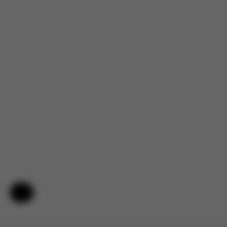
Seggiolino auto - Adoro questo seggiolino auto finora! Siamo
passati da un'opzione molto leggera e questo è leggermente più
pesante ma abbastanza paragonabile. Vale la pena per alcune
delle funzionalità aggiornate. Il reclinare è un'aggiunta incredi...
Più informazioni
Recensione incentivata
Prodotto Recensito:
Gazelle S - Stone Grey (Silver Frame)
Tradotto da inglese da AWS
Vedi l'originale
Carica altre recensioni
Aiuto e feedback