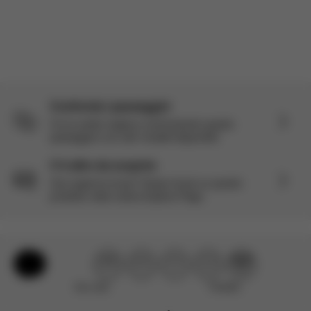
Carica altre recensioni
Confronta i passeggini
Fai la scelta migliore confrontando questo
passeggino con altri modelli disponibili.
C'è altro da scoprire
Vuoi saperne di più? Scopri di più su questo
prodotto nella nostra Explore Page.
Aiuto e feedback
Non utile
Perfetto!