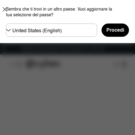
Sembra che ti trovi in un altro paese. Vuoi aggiornare la
tua selezione del paese?
Selezionare
Procedi
il
paese
Spedizione gratuita per ordini superiori ai 100 CHF
Caratteristiche
Misure
Che cosa include?
D