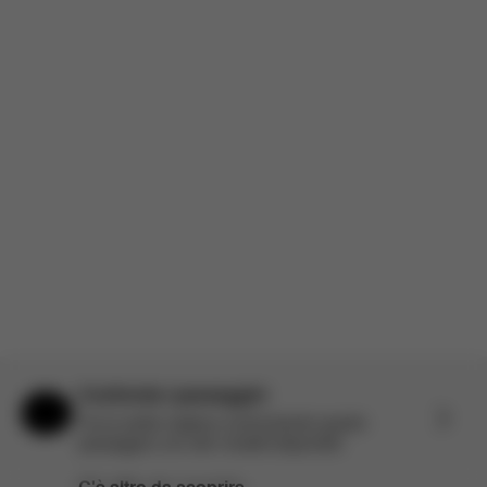
passati da un'opzione molto leggera e questo è leggermente più
pesante ma abbastanza paragonabile. Vale la pena per alcune
delle funzionalità aggiornate. Il reclinare è un'aggiunta incredi...
Più informazioni
Recensione incentivata
Tradotto da inglese da AWS
Vedi l'originale
Carica altre recensioni
Confronta i passeggini
Aiuto e feedback
Fai la scelta migliore confrontando questo
passeggino con altri modelli disponibili.