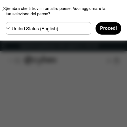
Sembra che ti trovi in un altro paese. Vuoi aggiornare la
tua selezione del paese?
Selezionare
Procedi
il
paese
Spedizione gratuita per ordini superiori ai 100 CHF
Caratteristiche
Misure
Che cosa include?
D