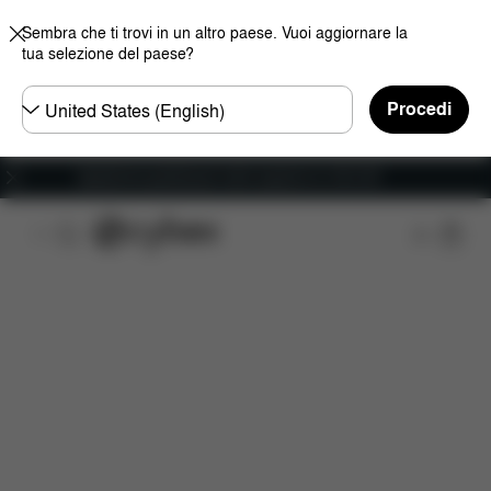
Sembra che ti trovi in un altro paese. Vuoi aggiornare la
tua selezione del paese?
Selezionare
Procedi
il
paese
Spedizione gratuita per ordini superiori ai 100 CHF
Caratteristiche
Misure
Che cosa include?
D