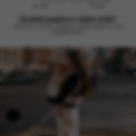
Non utile
Perfetto!
Questa pagina è stata utile?
Valuta con un sorriso – vogliamo sempre migliorare. Il tuo
feedback conta.
Aiuto e feedback