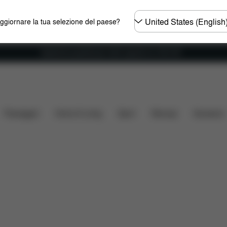
Selezionare
aggiornare la tua selezione del paese?
il
paese
Spedizione gratuita per ordini superiori ai 100 CHF
 include?
Da scaricare
FAQ
Ricambi
Recensio
Passeggini
Home & Living
Sport
Marsupi
Accessori