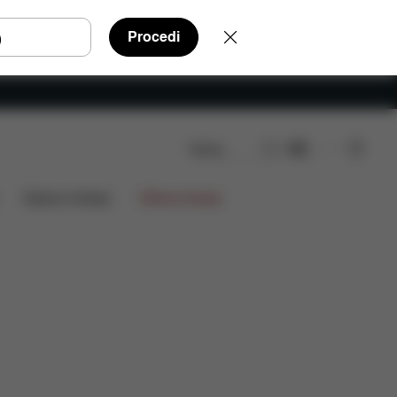
Procedi
Cerca
IT
ni
Edizioni limitate
Offerte limitate