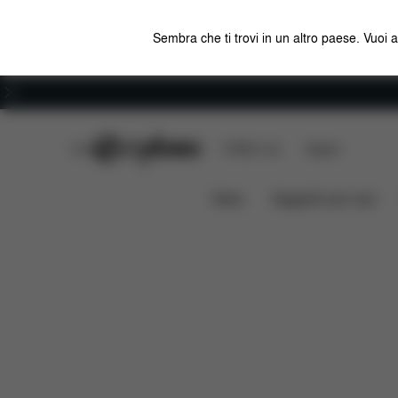
Sembra che ti trovi in un altro paese. Vuoi 
Carriera
CYBEX Club
CYBEX Live
Negozi
Caratteristiche
Misure
Che cosa
MELIO
News
Seggiolini per auto