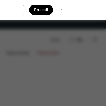
Procedi
Cerca
IT
Da scaricare
Ricambi
Recensioni
Edizioni limitate
Offerte limitate