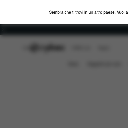
Sembra che ti trovi in un altro paese. Vuoi 
Carriera
CYBEX Club
CYBEX Live
Negozi
Caratteristiche
Compatibi
SIRONA G I-SIZE
News
Seggiolini per auto