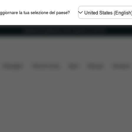
Selezionare
aggiornare la tua selezione del paese?
il
paese
Spedizione gratuita per ordini superiori ai 100 CHF
lità auto
Installazione
Misure
Che cosa include?
Passeggini
Home & Living
Sport
Marsupi
Accessori