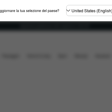
Selezionare
aggiornare la tua selezione del paese?
il
paese
Spedizione gratuita per ordini superiori ai 100 CHF
cosa include?
Da scaricare
FAQ
Ricambi
Rec
Passeggini
Home & Living
Sport
Marsupi
Accessori