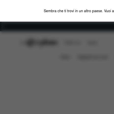
Sembra che ti trovi in un altro paese. Vuoi 
Carriera
CYBEX Club
CYBEX Live
Negozi
Caratteristiche
Misure
Che 
SNOGGA 2
News
Seggiolini per auto