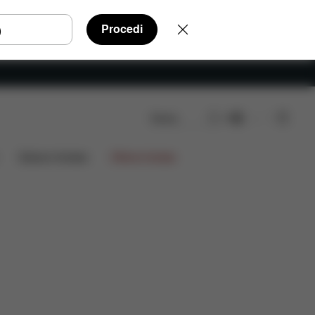
Procedi
Cerca
IT
censioni
Edizioni limitate
Offerte limitate