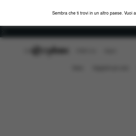
Sembra che ti trovi in un altro paese. Vuoi 
Carriera
CYBEX Club
CYBEX Live
Negozi
Caratteristiche
Misure
Ch
MELIO 2023
News
Seggiolini per auto