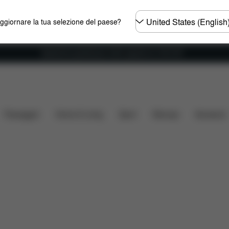
Selezionare
aggiornare la tua selezione del paese?
il
paese
Spedizione gratuita per ordini superiori ai 100 CHF
e cosa include?
Da scaricare
FAQ
Ricambi
Re
Passeggini
Home & Living
Sport
Marsupi
Accessori