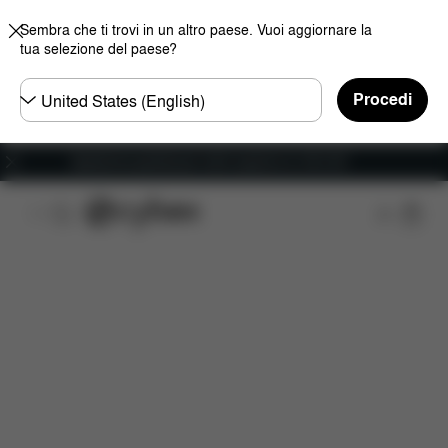
Sembra che ti trovi in un altro paese. Vuoi aggiornare la
tua selezione del paese?
Selezionare
Procedi
il
paese
Spedizione gratuita per ordini superiori ai 100 CHF
Da scaricare
FAQ
Ricambi
Recensioni