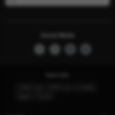
E-mail
Social Media
Quick Links
CYBEX Club
CYBEX Live
Contattaci
Negozi
Carriera