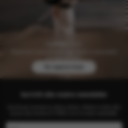
Registratevi gratuitamente oggi stesso e assicuratevi
vantaggi esclusivi.
Per saperne di più
Iscriviti alla nostra newsletter
Iscriviti per ricevere le ultime notizie, offerte e molto altro
ancora dal mondo di CYBEX con la nostra newsletter.