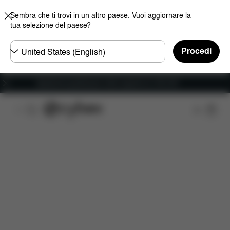
Sembra che ti trovi in un altro paese. Vuoi aggiornare la
tua selezione del paese?
Selezionare
Procedi
il
paese
Spedizione gratuita per ordini superiori ai 100 CHF
Caratteristiche
Compatibilità auto
Misure
C