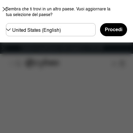
Sembra che ti trovi in un altro paese. Vuoi aggiornare la
tua selezione del paese?
Selezionare
Procedi
il
paese
Spedizione gratuita per ordini superiori ai 100 CHF
Caratteristiche
Misure
Che cosa include?
D