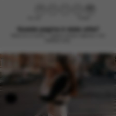
Non utile
Perfetto!
Questa pagina è stata utile?
Valuta con un sorriso – vogliamo sempre migliorare. Il tuo
feedback conta.
Aiuto e feedback