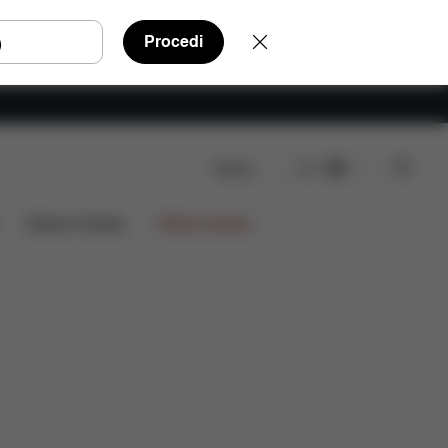
Procedi
Cerca
IT
Da scaricare
FAQ
Ricambi
Recensioni
Edizioni limitate
Offerte limitate