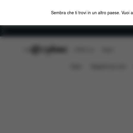
Sembra che ti trovi in un altro paese. Vuoi 
Carriera
CYBEX Club
CYBEX Live
Negozi
Caratteristiche
Compatibili
Solution Z i-Fix
News
Seggiolini per auto