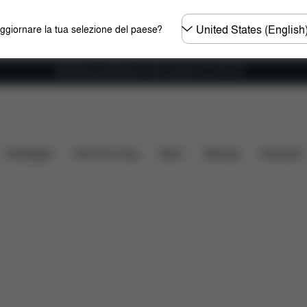
Selezionare
aggiornare la tua selezione del paese?
il
paese
Spedizione gratuita per ordini superiori ai 100 CHF
tà auto
Installazione
Misure
Che cosa include?
Passeggini
Home & Living
Sport
Marsupi
Accessori