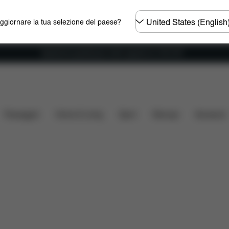
Selezionare
aggiornare la tua selezione del paese?
il
paese
Spedizione gratuita per ordini superiori ai 100 CHF
Che cosa include?
Da scaricare
FAQ
Ricambi
Passeggini
Home & Living
Sport
Marsupi
Accessori