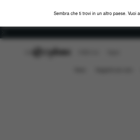
Sembra che ti trovi in un altro paese. Vuoi 
Carriera
CYBEX Club
CYBEX Live
Negozi
Caratteristiche
Misure
TALOS S 1 LUX
News
Seggiolini per auto