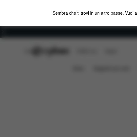
Sembra che ti trovi in un altro paese. Vuoi 
Carriera
CYBEX Club
CYBEX Live
Negozi
Caratteristiche
Misure
TALOS S 1 LUX
News
Seggiolini per auto