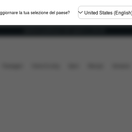
Selezionare
aggiornare la tua selezione del paese?
il
paese
Spedizione gratuita per ordini superiori ai 100 CHF
Che cosa include?
Da scaricare
FAQ
Ricambi
Passeggini
Home & Living
Sport
Marsupi
Accessori