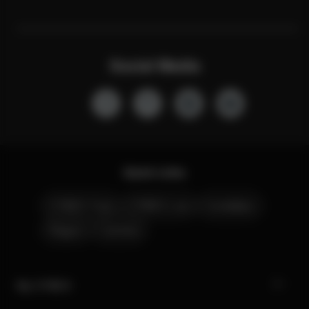
Social Media
Quick Links
CYBEX Club
CYBEX Live
Contattaci
Negozi
Carriera
My CYBEX