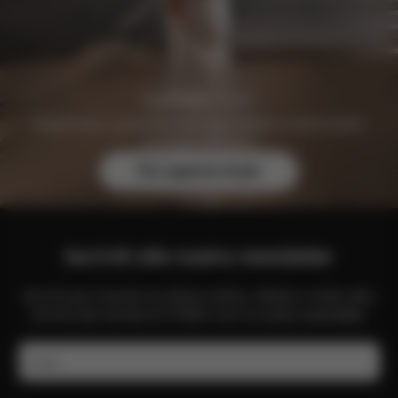
Registratevi gratuitamente oggi stesso e assicuratevi
vantaggi esclusivi.
Per saperne di più
Iscriviti alla nostra newsletter
Iscriviti per ricevere le ultime notizie, offerte e molto altro
ancora dal mondo di CYBEX con la nostra newsletter.
E-mail