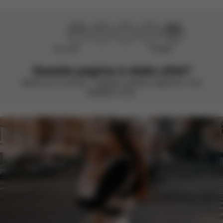
Non utile
Perfetto!
Questa pagina è stata utile?
Valuta con un sorriso – vogliamo sempre migliorare. Il tuo
feedback conta.