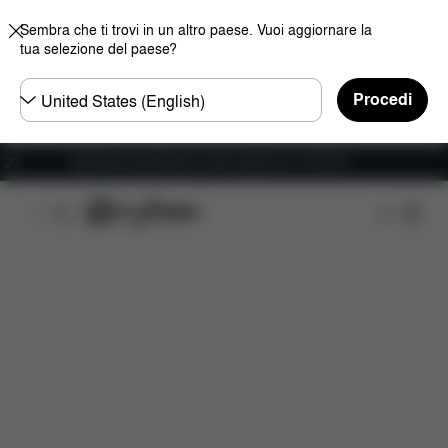
Sembra che ti trovi in un altro paese. Vuoi aggiornare la
tua selezione del paese?
Selezionare
Procedi
il
paese
Spedizione gratuita per ordini superiori ai 100 CHF
Caratteristiche
Misure
Che cosa include?
D