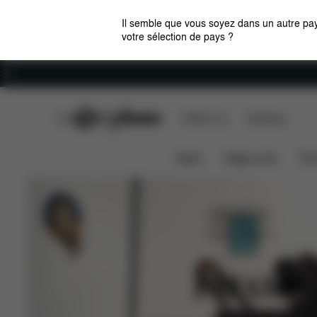
Il semble que vous soyez dans un autre pay
votre sélection de pays ?
Carrières
CYBEX Club
CYBEX Live
Boutiques
News
Sièges auto
Pou
NOUVEAU
CYBEX Platinum
PRIAM