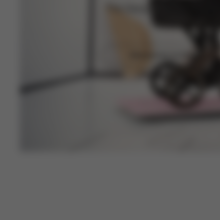
The Design Icon on Whee
Découvrez la Priam