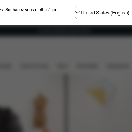
Choisir
s. Souhaitez-vous mettre à jour
un
pays
Livraison gratuite à partir de 60 €.
ssette
Home & Living
Sport
Porte-bébé
Accessoires