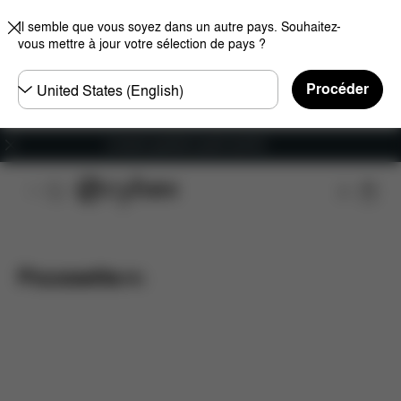
Il semble que vous soyez dans un autre pays. Souhaitez-
vous mettre à jour votre sélection de pays ?
Choisir
Procéder
un
pays
Livraison gratuite à partir de 60 €.
Poussette
(
45
)