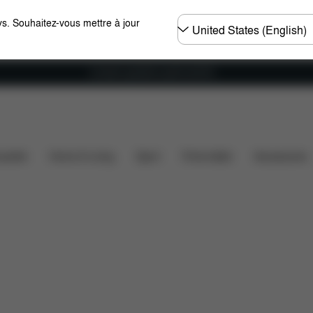
Choisir
s. Souhaitez-vous mettre à jour
un
pays
Livraison gratuite à partir de 60 €.
ons
Éléments inclus
Téléchargements
FAQ
Pi
ssette
Home & Living
Sport
Porte-bébé
Accessoires