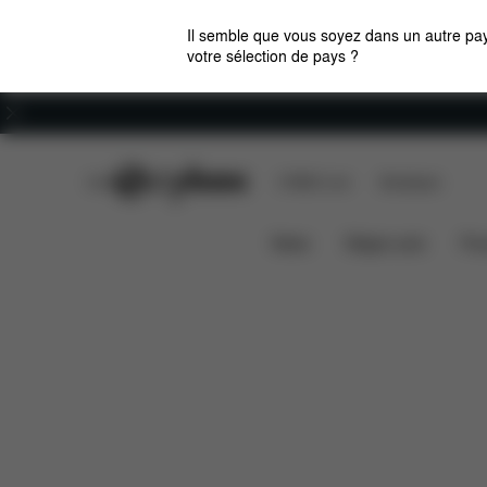
Il semble que vous soyez dans un autre pay
votre sélection de pays ?
Carrières
CYBEX Club
CYBEX Live
Boutiques
Caractéristiques
Dimensi
TALOS S 1 LUX
News
Sièges auto
Pou