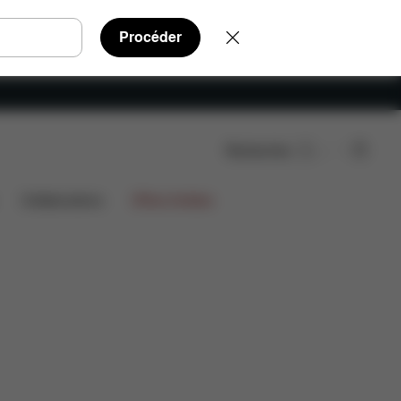
Procéder
Rechercher
étachées
Avis
1.544,60 €
Collaborations
Offres limitées