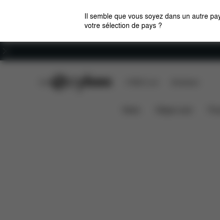
Il semble que vous soyez dans un autre pay
votre sélection de pays ?
Carrières
CYBEX Club
CYBEX Live
Boutiques
Aperçu
Caractéri
BUNDLE TALOS S LUX
News
Sièges auto
Pou