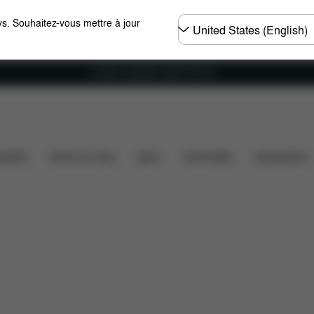
Choisir
s. Souhaitez-vous mettre à jour
un
pays
Livraison gratuite à partir de 60 €.
stiques
Configuration
Téléchargements
Pièces d
ssette
Home & Living
Sport
Porte-bébé
Accessoires