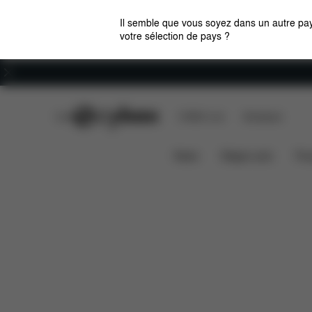
Il semble que vous soyez dans un autre pay
votre sélection de pays ?
Carrières
CYBEX Club
CYBEX Live
Boutiques
Solution B2-Fix +
Caractéristiques
Compatib
News
Sièges auto
Pou