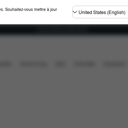
Choisir
s. Souhaitez-vous mettre à jour
un
pays
Livraison gratuite à partir de 60 €.
ilité des voitures
Dimensions
Éléments inclus
ssette
Home & Living
Sport
Porte-bébé
Accessoires