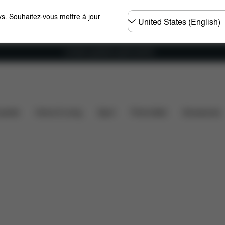
Choisir
s. Souhaitez-vous mettre à jour
un
pays
Livraison gratuite à partir de 60 €.
ilité des voitures
Dimensions
Éléments inclus
ssette
Home & Living
Sport
Porte-bébé
Accessoires