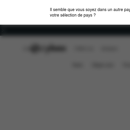
Il semble que vous soyez dans un autre pay
votre sélection de pays ?
Carrières
CYBEX Club
CYBEX Live
Boutiques
Pallas B3 i-Size
Caractéristiques
Compatib
News
Sièges auto
Pou