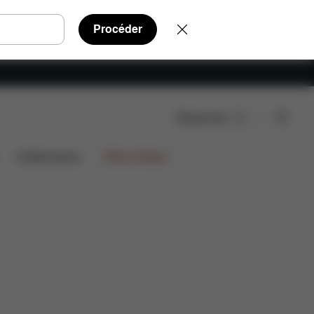
Procéder
Rechercher
chées
Avis
Collaborations
Offres limitées