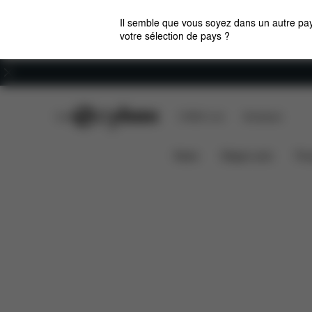
Il semble que vous soyez dans un autre pay
votre sélection de pays ?
Carrières
CYBEX Club
CYBEX Live
Boutiques
Caractéristiques
Dimensions
Él
AMYA
News
Sièges auto
Pou