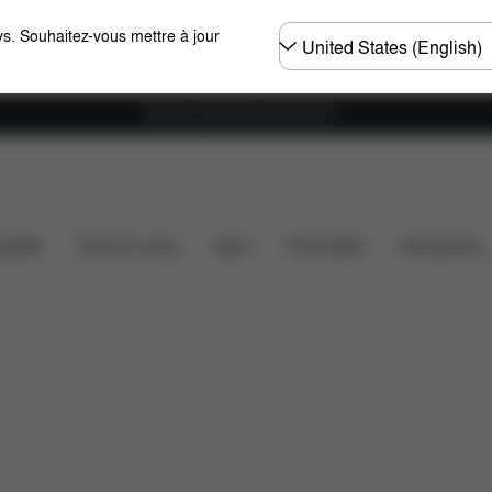
Choisir
s. Souhaitez-vous mettre à jour
un
pays
Livraison gratuite à partir de 60 €.
éments inclus
Téléchargements
FAQ
Pièces déta
ssette
Home & Living
Sport
Porte-bébé
Accessoires