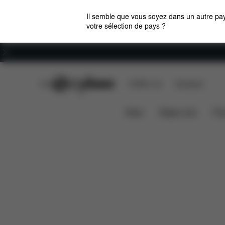
Il semble que vous soyez dans un autre pay
votre sélection de pays ?
Carrières
CYBEX Club
CYBEX Live
Boutiques
Télécharg
Housse d'été pour Sirona Z / T Line
News
Sièges auto
Pou