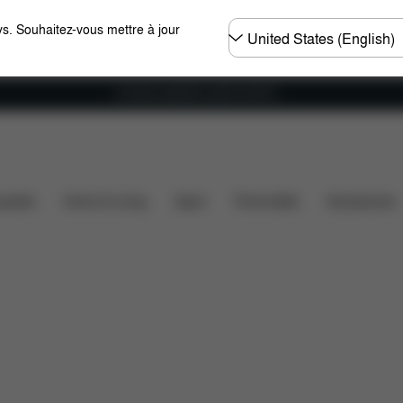
Choisir
s. Souhaitez-vous mettre à jour
un
pays
Livraison gratuite à partir de 60 €.
ements
Pièces détachées
Avis
ssette
Home & Living
Sport
Porte-bébé
Accessoires