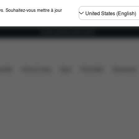
Choisir
s. Souhaitez-vous mettre à jour
un
pays
Livraison gratuite à partir de 60 €.
ues
Dimensions
Éléments inclus
Téléchargement
ssette
Home & Living
Sport
Porte-bébé
Accessoires