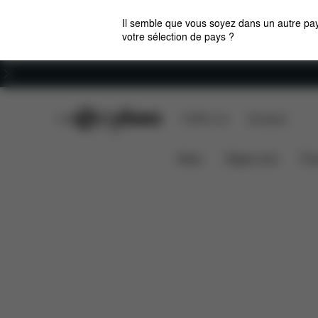
Il semble que vous soyez dans un autre pay
votre sélection de pays ?
Carrières
CYBEX Club
CYBEX Live
Boutiques
Caractéristiq
Adaptateurs de sièges auto Coya
News
Sièges auto
Pou