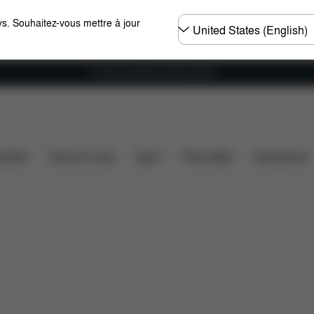
Choisir
s. Souhaitez-vous mettre à jour
un
pays
Livraison gratuite à partir de 60 €.
é des voitures
Dimensions
Éléments inclus
Télé
ssette
Home & Living
Sport
Porte-bébé
Accessoires