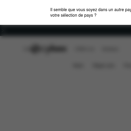
Il semble que vous soyez dans un autre pay
votre sélection de pays ?
Carrières
CYBEX Club
CYBEX Live
Boutiques
Aton B i-Size
Caractéristiques
Compatibilit
News
Sièges auto
Pou