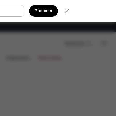
Procéder
Rechercher
chargements
FAQ
Pièces détachées
Avis
Collaborations
Offres limitées