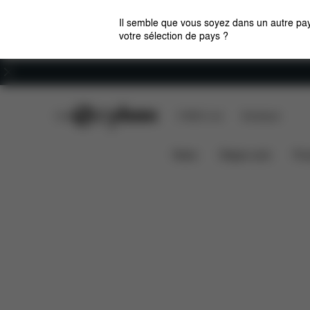
Il semble que vous soyez dans un autre pay
votre sélection de pays ?
Carrières
CYBEX Club
CYBEX Live
Boutiques
News
Sièges auto
Pou