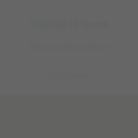
Talos S Lux
Made for the City and Nature
Explore Talos S Lux