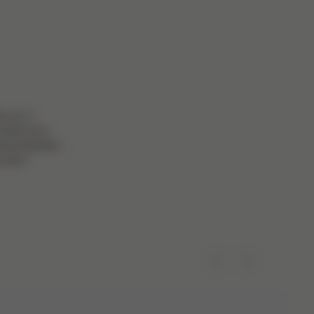
 vie, il
faite pour
polyvalentes ;
vient !
Précédent
Suivant