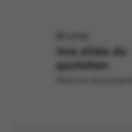
Vos alliés
du
quotidien
Découvrez les poussett