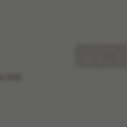
Quel que soit votre style de
existe une poussette Gold 
vous. Chics, pratiques et 
trouvez celle qui vous con
es Gold