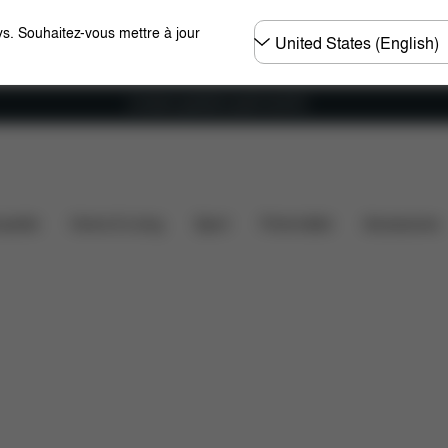
Choisir
s. Souhaitez-vous mettre à jour
un
pays
Livraison gratuite à partir de 60 €.
ssette
Home & Living
Sport
Porte-bébé
Accessoires