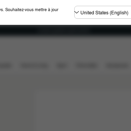
Choisir
s. Souhaitez-vous mettre à jour
un
pays
Livraison gratuite à partir de 60 €.
Entièrement ajustable
Assise ergonomique
De la n
ssette
Home & Living
Sport
Porte-bébé
Accessoires