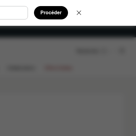
Procéder
Rechercher
Shop Now
aissance à 99 ans
Coloris
Configurations
Collaborations
Offres limitées