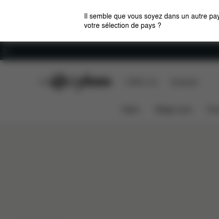
Il semble que vous soyez dans un autre pay
votre sélection de pays ?
Carrières
CYBEX Club
CYBEX Live
Boutiques
Design
Pliez et Rangez
CLICK & FOLD
News
Sièges auto
Pou