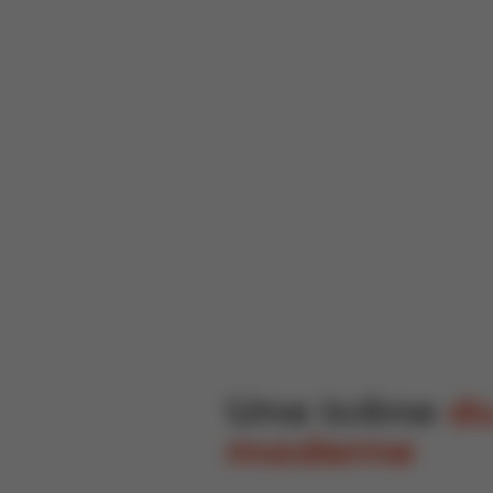
Une icône
d
moderne