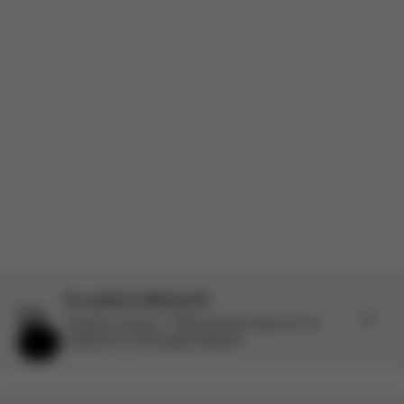
En savoir plus
Avis sponsorisé
Produit Évalué:
Coya - Sepia Black (Rosegold Frame)
Traduit de anglais par AWS
Voir l'original
Charger plus d'avis
Il y a plus à découvrir
Toujours curieux ? Découvrez-en plus sur ce
produit sur notre page Explorer.
Aide et commentaires