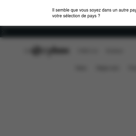
Il semble que vous soyez dans un autre pay
votre sélection de pays ?
Carrières
CYBEX Club
CYBEX Live
Boutiques
Solution X i-Fix
Caractéristiques
Compatib
News
Sièges auto
Pou