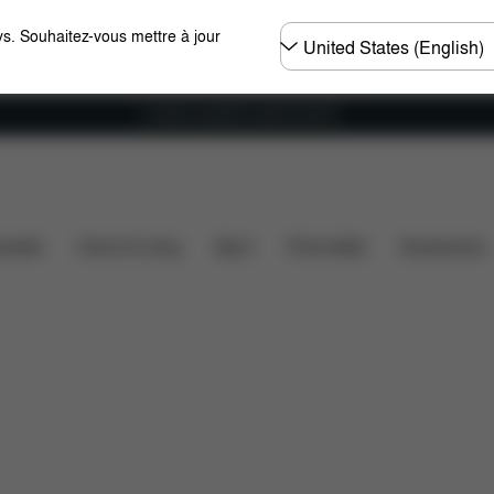
Choisir
s. Souhaitez-vous mettre à jour
un
pays
Livraison gratuite à partir de 60 €.
ilité des voitures
Dimensions
Éléments inclus
T
ssette
Home & Living
Sport
Porte-bébé
Accessoires