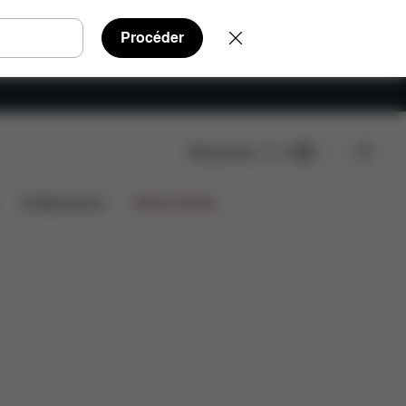
Procéder
Rechercher
FR
éléchargements
FAQ
Pièces détachées
Avis
Collaborations
Offres limitées