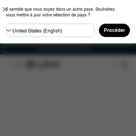
Il semble que vous soyez dans un autre pays. Souhaitez-
vous mettre à jour votre sélection de pays ?
Choisir
Procéder
un
pays
Livraison gratuite à partir de 60 €.
Caractéristiques
Compatibilité des voitures
Ins