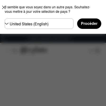
Il semble que vous soyez dans un autre pays. Souhaitez-
vous mettre à jour votre sélection de pays ?
Choisir
Procéder
un
pays
Livraison gratuite à partir de 60 €.
Caractéristiques
Compatibilité des voitures
Ins