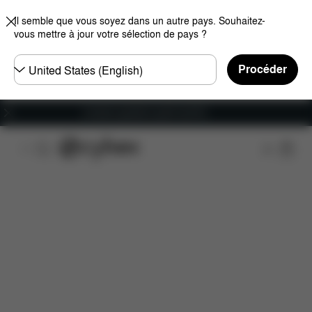
Il semble que vous soyez dans un autre pays. Souhaitez-
vous mettre à jour votre sélection de pays ?
Choisir
Procéder
un
pays
Livraison gratuite à partir de 60 €.
Caractéristiques
Dimensions
Éléments inclus