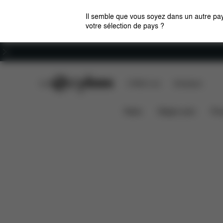
Il semble que vous soyez dans un autre pay
votre sélection de pays ?
Carrières
CYBEX Club
CYBEX Live
Boutiques
Caractéristiques
Dimensions
IRIS 3-EN-1
News
Sièges auto
Pou