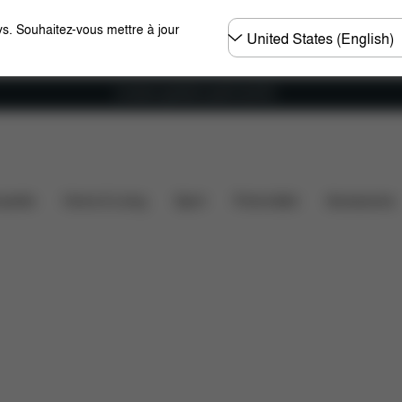
Choisir
s. Souhaitez-vous mettre à jour
un
pays
Livraison gratuite à partir de 60 €.
Éléments inclus
Téléchargements
FAQ
Pièces
ssette
Home & Living
Sport
Porte-bébé
Accessoires