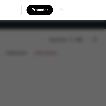
Procéder
Rechercher
FR
 détachées
Avis
Collaborations
Offres limitées