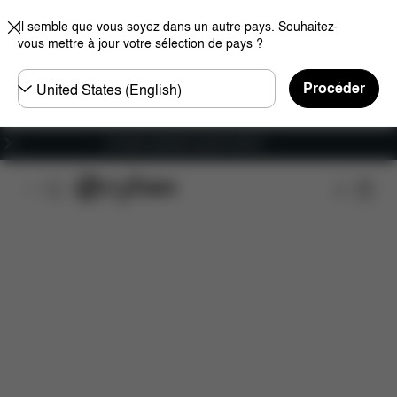
Il semble que vous soyez dans un autre pays. Souhaitez-
vous mettre à jour votre sélection de pays ?
Choisir
Procéder
un
pays
Livraison gratuite à partir de 60 €.
Caractéristiques
Dimensions
Éléments inclus