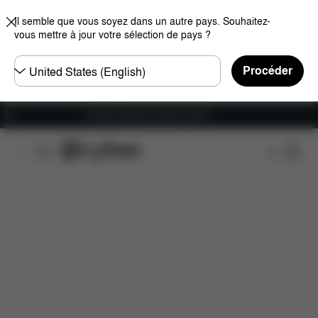
Il semble que vous soyez dans un autre pays. Souhaitez-
vous mettre à jour votre sélection de pays ?
Choisir
Procéder
un
pays
Livraison gratuite à partir de 60 €.
Caractéristiques
Compatibilité des voitures
Ins