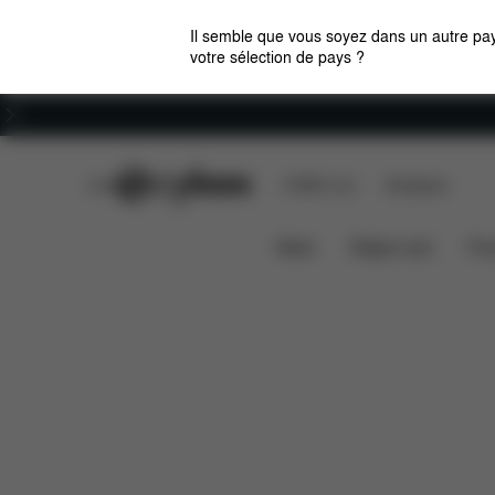
Il semble que vous soyez dans un autre pay
votre sélection de pays ?
Carrières
CYBEX Club
CYBEX Live
Boutiques
Caractéristiques
Compati
SIRONA G I-SIZE
News
Sièges auto
Pou