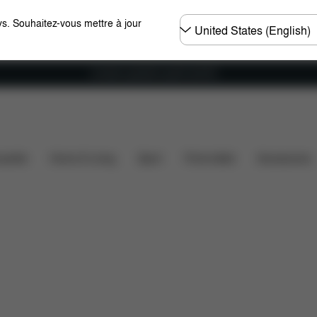
Choisir
s. Souhaitez-vous mettre à jour
un
pays
Livraison gratuite à partir de 60 €.
bilité des voitures
Installation
Dimensions
Éléme
ssette
Home & Living
Sport
Porte-bébé
Accessoires