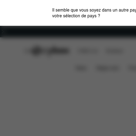
Il semble que vous soyez dans un autre pay
votre sélection de pays ?
Carrières
CYBEX Club
CYBEX Live
Boutiques
Caractéristiques
Di
CLICK & FOLD 4-IN-1
News
Sièges auto
Pou