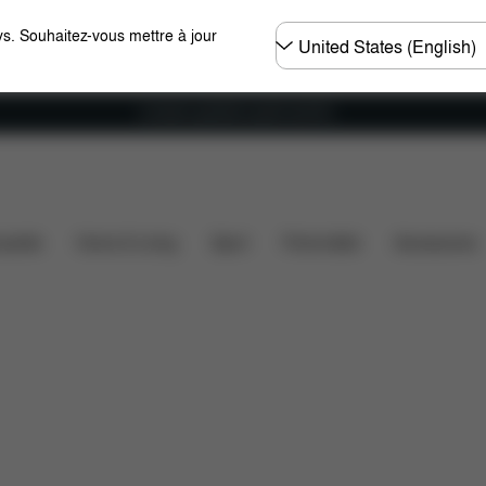
Choisir
s. Souhaitez-vous mettre à jour
un
pays
Livraison gratuite à partir de 60 €.
mensions
Éléments inclus
Téléchargements
FAQ
ssette
Home & Living
Sport
Porte-bébé
Accessoires