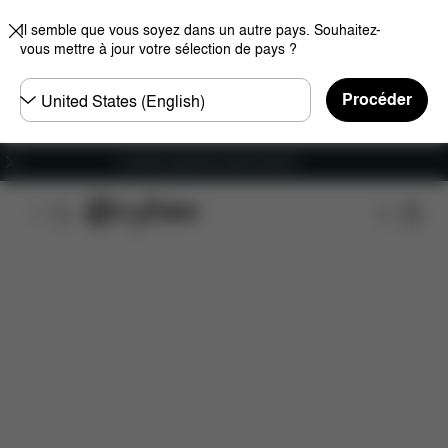
Il semble que vous soyez dans un autre pays. Souhaitez-
vous mettre à jour votre sélection de pays ?
Choisir
Procéder
un
pays
Livraison gratuite à partir de 60 €.
Caractéristiques
Compatibilité des voitures
Ins