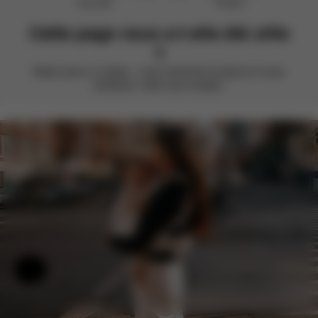
Pas utile
Parfait !
Cette page vous a-t-elle été utile
?
Notez avec un smiley – nous cherchons toujours à nous
améliorer. Votre avis compte.
Aide et commentaires