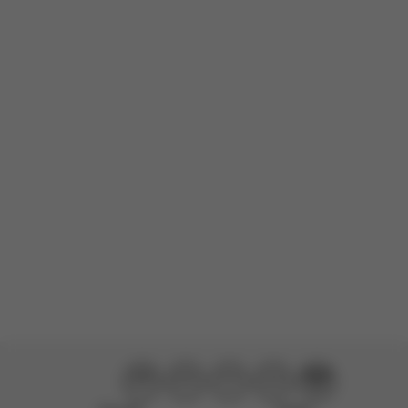
qu'on est toutes constamment en train de rechercher des
poussettes. En tant que membre du Panel Stellaire, j'ai pu
essayer le système de voyage Balios S Lux + Cloud G Pro et j'ai
été vraiment im...
En savoir plus
Avis sponsorisé
Produit Évalué:
Balios S Lux - Moon Black (Black Frame)
Traduit de anglais par AWS
Voir l'original
Charger plus d'avis