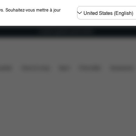
Choisir
s. Souhaitez-vous mettre à jour
un
pays
Livraison gratuite à partir de 60 €.
Pièces détachées
Avis
ssette
Home & Living
Sport
Porte-bébé
Accessoires