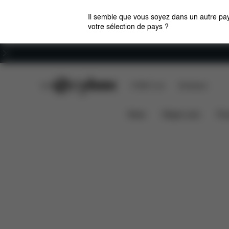
Il semble que vous soyez dans un autre pay
votre sélection de pays ?
Carrières
CYBEX Club
CYBEX Live
Boutiques
Caractéristiques
Éléments inclus
Base Z2
News
Sièges auto
Pou