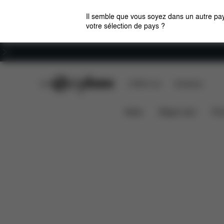
Il semble que vous soyez dans un autre pay
votre sélection de pays ?
Carrières
CYBEX Club
CYBEX Live
Boutiques
Caractéristiques
Nacelle Luxe Mios (2025)
News
Sièges auto
Pou