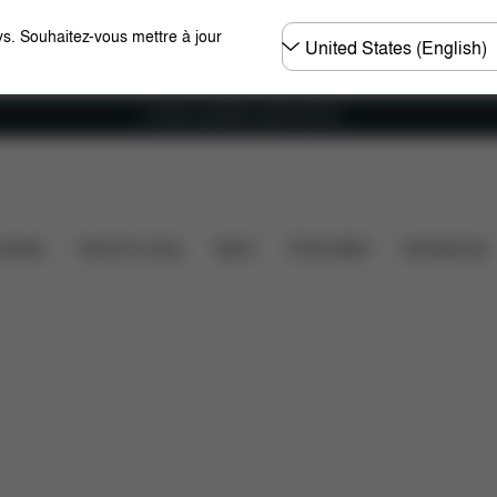
Choisir
s. Souhaitez-vous mettre à jour
un
pays
Livraison gratuite à partir de 60 €.
Dimensions
Éléments inclus
Téléchargements
F
ssette
Home & Living
Sport
Porte-bébé
Accessoires