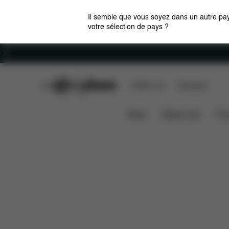
Il semble que vous soyez dans un autre pay
votre sélection de pays ?
Carrières
CYBEX Club
CYBEX Live
Boutiques
Caractéristiques
Dimensions
YEMA.tie
News
Sièges auto
Pou