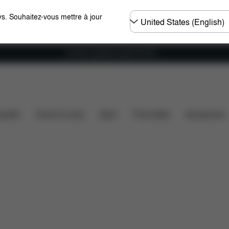
Choisir
s. Souhaitez-vous mettre à jour
un
pays
Livraison gratuite à partir de 60 €.
Éléments inclus
Téléchargements
Pièces détachées
ssette
Home & Living
Sport
Porte-bébé
Accessoires