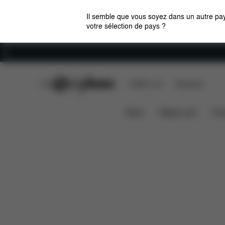
Il semble que vous soyez dans un autre pay
votre sélection de pays ?
Carrières
CYBEX Club
CYBEX Live
Boutiques
Caractéristiques
Dimensio
BEYLA.TWIST
News
Sièges auto
Pou