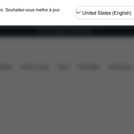
Choisir
s. Souhaitez-vous mettre à jour
un
pays
Livraison gratuite à partir de 60 €.
ns
Éléments inclus
Téléchargements
Pièces déta
ssette
Home & Living
Sport
Porte-bébé
Accessoires