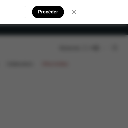
Procéder
Rechercher
FR
chées
Avis
Collaborations
Offres limitées