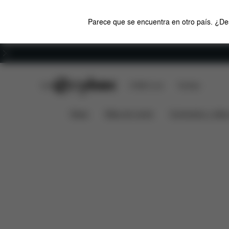
Parece que se encuentra en otro país. ¿Des
Carreras
CYBEX Club
CYBEX Live
Tiendas
Características
Medidas
LIBELLE 2022
News
Sillas de coche
Cochecitos y silla