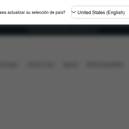
Seleccione
ea actualizar su selección de país?
el
país
Envío gratuito para pedidos superiores a 60 €.
¿Qué incluye?
Descargas
Piezas de recambio
V
s de paseo
Home & Living
Deporte
Mochila portabebés