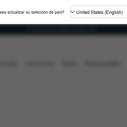
Seleccione
ea actualizar su selección de país?
el
país
Envío gratuito para pedidos superiores a 60 €.
¿Qué incluye?
Descargas
Preguntas frecuentes
s de paseo
Home & Living
Deporte
Mochila portabebés