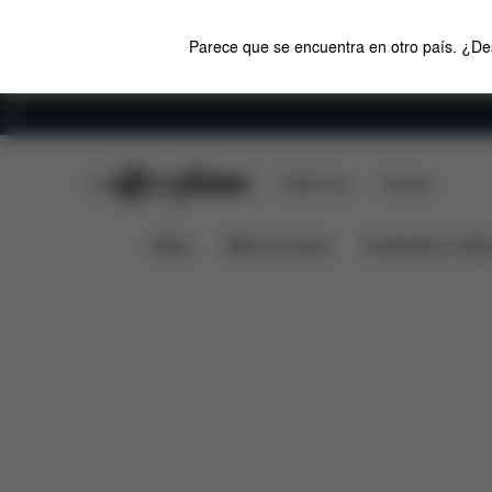
Parece que se encuentra en otro país. ¿Des
Carreras
CYBEX Club
CYBEX Live
Tiendas
Características
Medidas
EEZY S TWIST+2
News
Sillas de coche
Cochecitos y silla